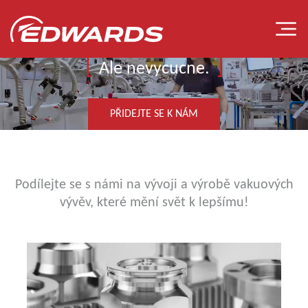
Ale nevycucne.
PŘIDEJTE SE K NÁM
NAŠE TÝMY
Podílejte se s námi na vývoji a výrobě vakuových
vývěv, které mění svět k lepšímu!