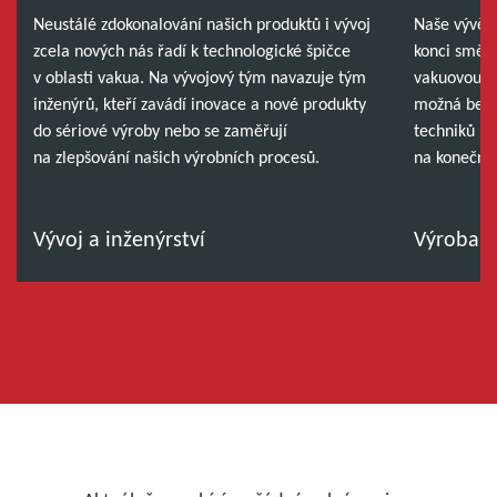
Neustálé zdokonalování našich produktů i vývoj
Naše vývěvy
zcela nových nás řadí k technologické špičce
konci směny
v oblasti vakua. Na vývojový tým navazuje tým
vakuovou v
inženýrů, kteří zavádí inovace a nové produkty
možná bez š
do sériové výroby nebo se zaměřují
techniků úd
na zlepšování našich výrobních procesů.
na konečný
Vývoj a inženýrství
Výroba a