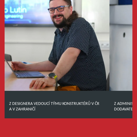
Z DESIGNERA VEDOUCÍ TÝMU KONSTRUKTÉRŮ V ČR
Z ADMINIST
A V ZAHRANIČÍ
DODAVATELS