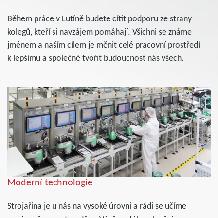
Během práce v Lutíně budete cítit podporu ze strany
kolegů, kteří si navzájem pomáhají. Všichni se známe
jménem a naším cílem je měnit celé pracovní prostředí
k lepšímu a společně tvořit budoucnost nás všech.
Moderní technologie
Strojařina je u nás na vysoké úrovni a rádi se učíme