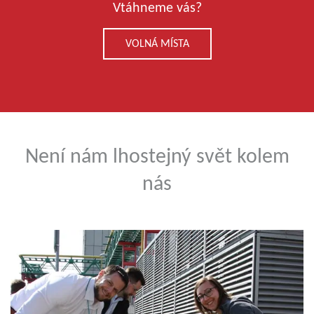
Vtáhneme vás?
VOLNÁ MÍSTA
Není nám lhostejný svět kolem
nás