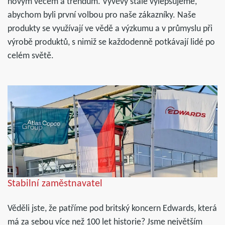
novým věcem a trendům. Vývěvy stále vylepšujeme,
abychom byli první volbou pro naše zákazníky. Naše
produkty se využívají ve vědě a výzkumu a v průmyslu při
výrobě produktů, s nimiž se každodenně potkávají lidé po
celém světě.
Stabilní zaměstnavatel
Věděli jste, že patříme pod britský koncern Edwards, která
má za sebou více než 100 let historie? Jsme největším