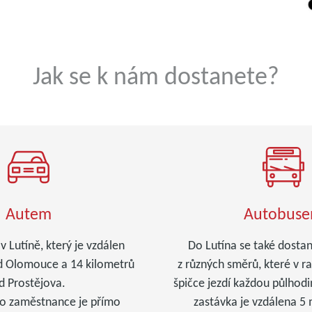
Jak se k nám dostanete?
Autem
Autobus
v Lutíně, který je vzdálen
Do Lutína se také dosta
d Olomouce a 14 kilometrů
z různých směrů, které v r
d Prostějova.
špičce jezdí každou půlhod
ro zaměstnance je přímo
zastávka je vzdálena 5 