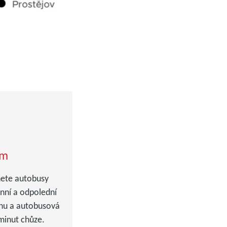
em
nete autobusy
anní a odpolední
inu a autobusová
minut chůze.