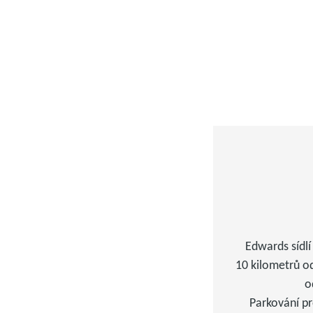
Edwards sídlí 
10 kilometrů o
o
Parkování p