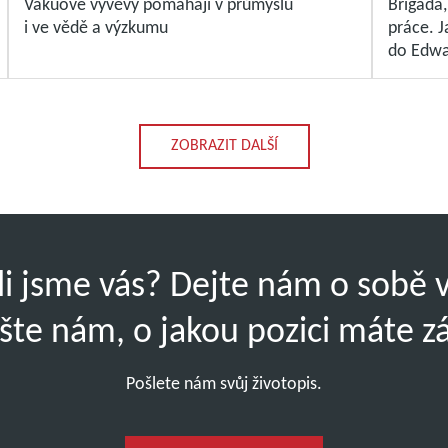
Vakuové vývěvy pomáhají v průmyslu
Brigáda
i ve vědě a výzkumu
práce. J
do Edwa
ZOBRAZIT DALŠÍ
li jsme vás? Dejte nám o sobě 
šte nám, o jakou pozici máte z
Pošlete nám svůj životopis.