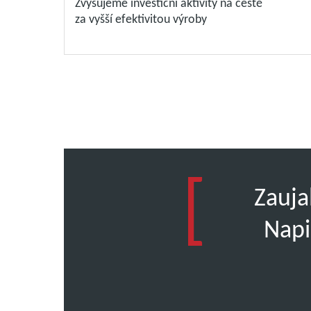
Zvyšujeme investiční aktivity na cestě
za vyšší efektivitou výroby
Zauja
Napi