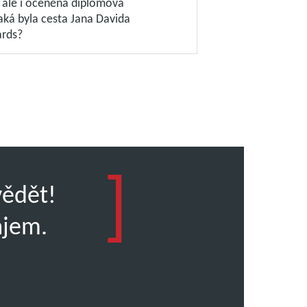
, ale i oceněná diplomová
aká byla cesta Jana Davida
rds?
vědět!
ájem.