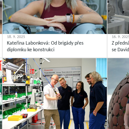
18. 9. 2025
16. 9. 202
Kateřina Labonková: Od brigády přes
Z předná
diplomku ke konstrukci
se David