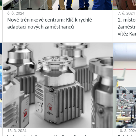
6. 8. 2024
7. 6. 2024
Nové tréninkové centrum: Klíč k rychlé
2. místo
adaptaci nových zaměstnanců
Zaměstn
vítěz K
13. 3. 2024
10. 3. 202