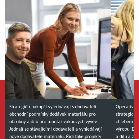
Strategičtí nákupčí vyjednávají s dodavateli
Operativní 
obchodní podmínky dodávek materiálu pro
strategické
obrobny a dílů pro montáž vakuových vývěv.
chlebem je 
Jednají se stávajícími dodavateli a vyhledávají
výrobu. Doh
nové dodavatele materiálu. Řídí také projekty
a dílů a zaj