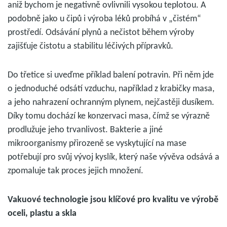
aniž bychom je negativně ovlivnili vysokou teplotou. A
podobně jako u čipů i výroba léků probíhá v „čistém“
prostředí. Odsávání plynů a nečistot během výroby
zajišťuje čistotu a stabilitu léčivých přípravků.
Do třetice si uveďme příklad balení potravin. Při něm jde
o jednoduché odsátí vzduchu, například z krabičky masa,
a jeho nahrazení ochranným plynem, nejčastěji dusíkem.
Díky tomu dochází ke konzervaci masa, čímž se výrazně
prodlužuje jeho trvanlivost. Bakterie a jiné
mikroorganismy přirozeně se vyskytující na mase
potřebují pro svůj vývoj kyslík, který naše vývěva odsává a
zpomaluje tak proces jejich množení.
Vakuové technologie jsou klíčové pro kvalitu ve výrobě
oceli, plastu a skla