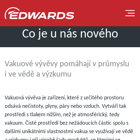
Co je u nás nového
Vakuové vývěvy pomáhají v průmyslu
i ve vědě a výzkumu
NAŠE TÝMY
Vakuová vývěva je zařízení, které z určitého prostoru
odsává nečistoty, plyny, páry nebo vzduch. Vytváří tak
prostředí s tlakem nižším, než je atmosférický, tedy
vakuum. Čisté prostředí bez nežádoucích částic spolu s
dalšími unikátními vlastnostmi vakua se využívají ve vědě