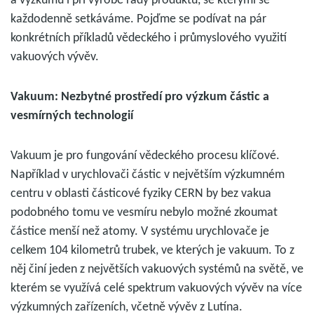
a výzkumu i při výrobě řady produktů, se kterými se
každodenně setkáváme. Pojďme se podívat na pár
konkrétních příkladů vědeckého i průmyslového využití
vakuových vývěv.
Vakuum: Nezbytné prostředí pro výzkum částic a
vesmírných technologií
Vakuum je pro fungování vědeckého procesu klíčové.
Například v urychlovači částic v největším výzkumném
centru v oblasti částicové fyziky CERN by bez vakua
podobného tomu ve vesmíru nebylo možné zkoumat
částice menší než atomy. V systému urychlovače je
celkem 104 kilometrů trubek, ve kterých je vakuum. To z
něj činí jeden z největších vakuových systémů na světě, ve
kterém se využívá celé spektrum vakuových vývěv na více
výzkumných zařízeních, včetně vývěv z Lutína.