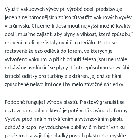
Využití vakuových vývěv při výrobě oceli představuje
jeden z nejnáročnějších způsobů využití vakuových vývěv
v průmyslu. Chceme-li dosáhnout nejvyšší možné kvality
oceli, musíme zajistit, aby plyny a vlhkost, které způsobují
rezivění oceli, nezůstaly uvnitř materiálu. Proto se
roztavené železo odlévá do forem, ve kterých je
vytvořeno vakuum, a při chladnutí železa jsou neustále
odsávány uvolňující se plyny. Tímto způsobem se vyrábí
kritické odlitky pro turbíny elektráren, jejichž selhání
způsobené nekvalitní ocelí by mělo závažné následky.
Podobně funguje i výroba plastů. Plastový granulát se
roztaví na kapalinu, která je poté vstřikována do formy.
Vývěva před finálním tvářením a vytvrzováním plastu
odsává z kapaliny vzduchové bubliny, čím brání vzniku
poréznosti a zajišťuje hladký povrch plastu. Co myslíte,