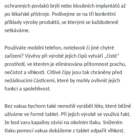
ochranných povlaků brýlí nebo kloubních implantátů až
po lékařské přístroje. Podívejme se na tři konkrétní
příklady výroby produktů, se kterými se každodenně
setkáváme.
Používáte mobilní telefon, notebook či jiné chytré
zařízení? Vývěvy při výrobě jejich čipů vytváří „čisté“
prostředí, ve kterém je eliminována přítomnost prachu,
nečistot a vlhkosti. Citlivé čipy jsou tak chráněny před
nežádoucími částicemi, které by mohly ovlivnit jejich
funkci a spolehlivost.
Bez vakua bychom také nemohli vyrábět léky, které běžně
užíváme ve formě tablet. Při jejich výrobě se využívá fakt,
že bod varu kapaliny závisí na okolním tlaku. Snížením
tlaku pomocí vakua dokážeme z tablet odpařit vlhkost,