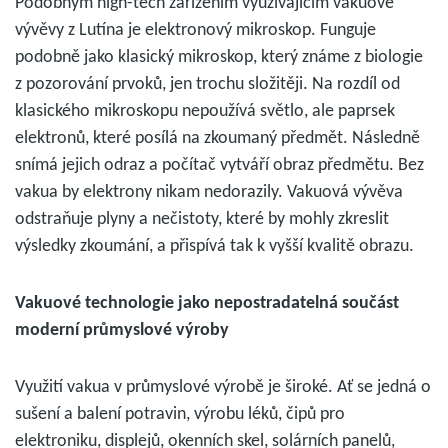
Podobným high-tech zařízením využívajícím vakuové
vývěvy z Lutína je elektronový mikroskop. Funguje
podobně jako klasický mikroskop, který známe z biologie
z pozorování prvoků, jen trochu složitěji. Na rozdíl od
klasického mikroskopu nepoužívá světlo, ale paprsek
elektronů, které posílá na zkoumaný předmět. Následně
snímá jejich odraz a počítač vytváří obraz předmětu. Bez
vakua by elektrony nikam nedorazily. Vakuová vývěva
odstraňuje plyny a nečistoty, které by mohly zkreslit
výsledky zkoumání, a přispívá tak k vyšší kvalitě obrazu.
Vakuové technologie jako nepostradatelná součást
moderní průmyslové výroby
Využití vakua v průmyslové výrobě je široké. Ať se jedná o
sušení a balení potravin, výrobu léků, čipů pro
elektroniku, displejů, okenních skel, solárních panelů,