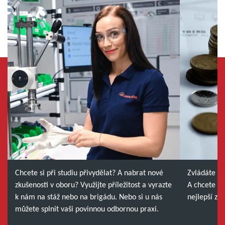
Chcete si při studiu přivydělat? A nabrat nové
Zvládáte sv
zkušenosti v oboru? Využijte příležitost a vyrazte
A chcete u 
k nám na stáž nebo na brigádu. Nebo si u nás
nejlepší z 
můžete splnit vaši povinnou odbornou praxi.