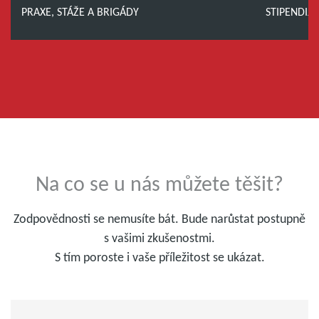
PRAXE, STÁŽE A BRIGÁDY
STIPENDIJ
Na co se u nás můžete těšit?
Zodpovědnosti se nemusíte bát. Bude narůstat postupně
s vašimi zkušenostmi.
S tím poroste i vaše příležitost se ukázat.